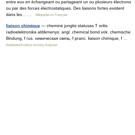
entre eux en échangeant ou partageant un ou plusieurs électrons
ou par des forces électrostatiques. Des liaisons fortes existent
dans les… …
Wikipédia en Français
liaison chimique
— cheminė jungtis statusas T sritis
radioelektronika atitikmenys: angl. chemical bond vok. chemische
Bindung, f rus. химическая связь, f pranc. liaison chimique, f …
Radioelektronikos terminų žodynas