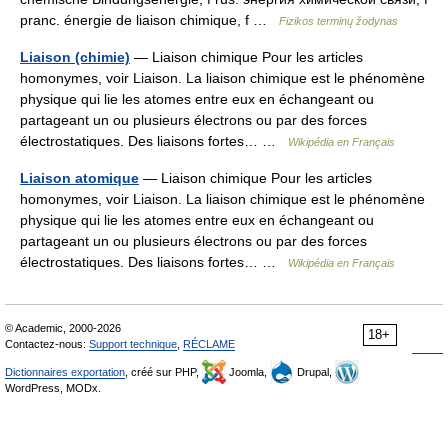
pranc. énergie de liaison chimique, f …
Fizikos terminų žodynas
Liaison (chimie)
— Liaison chimique Pour les articles
homonymes, voir Liaison. La liaison chimique est le phénomène
physique qui lie les atomes entre eux en échangeant ou
partageant un ou plusieurs électrons ou par des forces
électrostatiques. Des liaisons fortes… …
Wikipédia en Français
Liaison atomique
— Liaison chimique Pour les articles
homonymes, voir Liaison. La liaison chimique est le phénomène
physique qui lie les atomes entre eux en échangeant ou
partageant un ou plusieurs électrons ou par des forces
électrostatiques. Des liaisons fortes… …
Wikipédia en Français
© Academic, 2000-2026
18+
Contactez-nous:
Support technique
,
RÉCLAME
Dictionnaires exportation
, créé sur PHP,
Joomla,
Drupal,
WordPress, MODx.