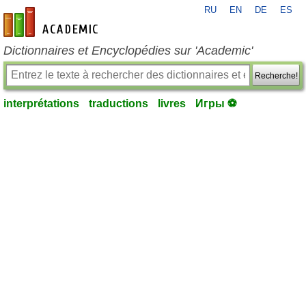
RU
EN
DE
ES
fr-academic.com
Dictionnaires et Encyclopédies sur 'Academic'
Recherche!
interprétations
traductions
livres
Игры ⚽