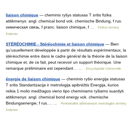
liaison chimique
— cheminis ryšys statusas T sritis fizika
atitikmenys: angl. chemical bond vok. chemische Bindung, f rus.
химическая связь, f pranc. liaison chimique, f …
Fizikos terminų
žodynas
STÉRÉOCHIMIE - Stéréochimie et liaison chimique
— Bien
qu’usuellement développée à partir de résultats expérimentaux, la
stéréochimie entre dans le cadre général de la théorie de la liaison
chimique et, de ce fait, peut recevoir un support théorique. Une
remarque préliminaire est cependant… …
Encyclopédie Universelle
énergie de liaison chimique
— cheminio ryšio energija statusas
T sritis Standartizacija ir metrologija apibrėžtis Energija, kurios
reikia 1 molio medžiagos vieno tipo cheminiams ryšiams suardyti.
atitikmenys: angl. chemical bond energy vok. chemische
Bindungsenergie, f rus.… …
Penkiakalbis aiškinamasis metrologijos terminų
žodynas