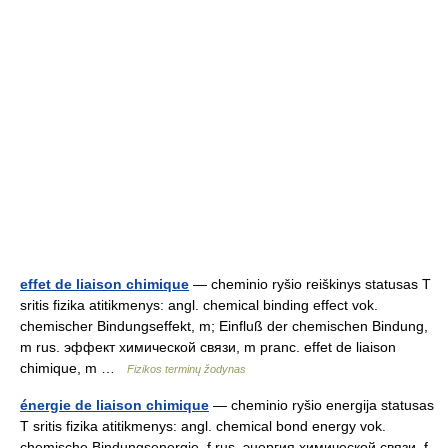
effet de liaison chimique
— cheminio ryšio reiškinys statusas T
sritis fizika atitikmenys: angl. chemical binding effect vok.
chemischer Bindungseffekt, m; Einfluß der chemischen Bindung,
m rus. эффект химической связи, m pranc. effet de liaison
chimique, m …
Fizikos terminų žodynas
énergie de liaison chimique
— cheminio ryšio energija statusas
T sritis fizika atitikmenys: angl. chemical bond energy vok.
chemische Bindungsenergie, f rus. энергия химической связи, f